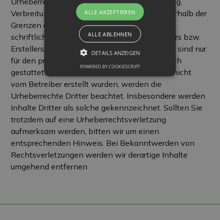
Urheberrecht. Die Vervielfältigung, Bearbeitung,
ALLE AKZEPTIEREN
Verbreitung und jede Art der Verwertung außerhalb der
Grenzen des Urheberrechtes bedürfen der
ALLE ABLEHNEN
schriftlichen Zustimmung des jeweiligen Autors bzw.
Erstellers. Downloads und Kopien dieser Seite sind nur
DETAILS ANZEIGEN
für den privaten, nicht kommerziellen Gebrauch
POWERED BY COOKIESCRIPT
gestattet. Soweit die Inhalte auf dieser Seite nicht
vom Betreiber erstellt wurden, werden die
Urheberrechte Dritter beachtet. Insbesondere werden
Inhalte Dritter als solche gekennzeichnet. Sollten Sie
trotzdem auf eine Urheberrechtsverletzung
aufmerksam werden, bitten wir um einen
entsprechenden Hinweis. Bei Bekanntwerden von
Rechtsverletzungen werden wir derartige Inhalte
umgehend entfernen