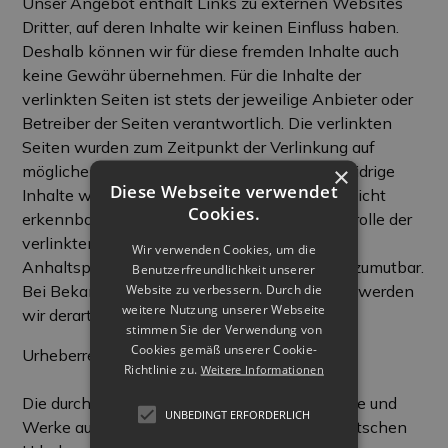
Unser Angebot enthält Links zu externen Websites
Dritter, auf deren Inhalte wir keinen Einfluss haben.
Deshalb können wir für diese fremden Inhalte auch
keine Gewähr übernehmen. Für die Inhalte der
verlinkten Seiten ist stets der jeweilige Anbieter oder
Betreiber der Seiten verantwortlich. Die verlinkten
Seiten wurden zum Zeitpunkt der Verlinkung auf
×
mögliche Rechtsverstöße überprüft. Rechtswidrige
Diese Webseite verwendet
Inhalte waren zum Zeitpunkt der Verlinkung nicht
Cookies.
erkennbar. Eine permanente inhaltliche Kontrolle der
verlinkten Seiten ist jedoch ohne konkrete
Wir verwenden Cookies, um die
Anhaltspunkte einer Rechtsverletzung nicht zumutbar.
Benutzerfreundlichkeit unserer
Website zu verbessern. Durch die
Bei Bekanntwerden von Rechtsverletzungen werden
weitere Nutzung unserer Webseite
wir derartige Links umgehend entfernen.
stimmen Sie der Verwendung von
Cookies gemäß unserer Cookie-
Urheberrecht
Richtlinie zu.
Weitere Informationen
Die durch die Seitenbetreiber erstellten Inhalte und
UNBEDINGT ERFORDERLICH
Werke auf diesen Seiten unterliegen dem deutschen